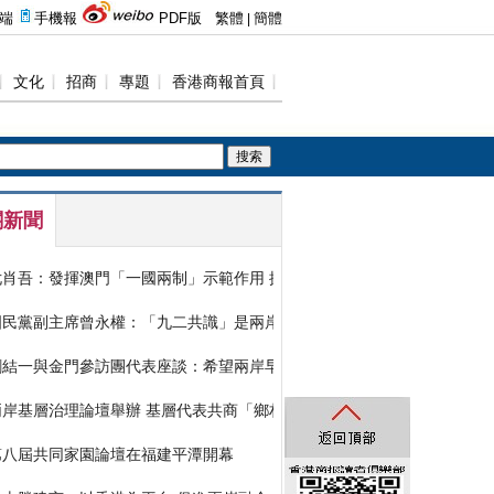
關新聞
尤肖吾：發揮澳門「一國兩制」示範作用 探索「一國兩制」台灣方案
國民黨副主席曾永權：「九二共識」是兩岸交流的壓倉石
劉結一與金門參訪團代表座談：希望兩岸早日實現「應通盡通」
兩岸基層治理論壇舉辦 基層代表共商「鄉村振興」路徑
第八屆共同家園論壇在福建平潭開幕