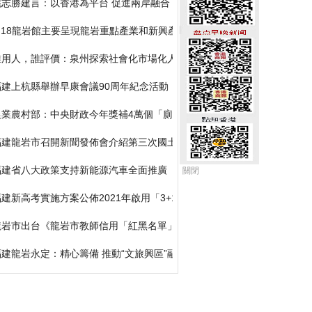
姚志勝建言：以香港為平台 促進兩岸融合 助推和平統一
6·18龍岩館主要呈現龍岩重點產業和新興產業
誰用人，誰評價：泉州探索社會化市場化人才評價機制
福建上杭縣舉辦早康會議90周年紀念活動
農業農村部：中央財政今年獎補4萬個「廁所革命」整村推進村
福建龍岩市召開新聞發佈會介紹第三次國土調查工作情況
福建省八大政策支持新能源汽車全面推廣
關閉
建新高考實施方案公佈2021年啟用「3+1+2」模式
龍岩市出台《龍岩市教師信用「紅黑名單」管理辦法》
福建龍岩永定：精心籌備 推動“文旅興區”融合發展