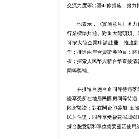
交流力度等出臺42條措施，努力
他表示，《實施意見》著力促
行業標準共通。對重大龍頭類、
可按大陸企業申請註冊；推進
作；推進兩岸合資證券項目；將
省；探索人民幣與新台幣直接清
同等獎補。
在推進台胞台企同等待遇落細
證享受所在地居民購房同等待遇
陸駕駛證；對在閩台胞參加“五
民居住證，同等享受福建省城鄉
據台胞意願和單位需要靈活使用