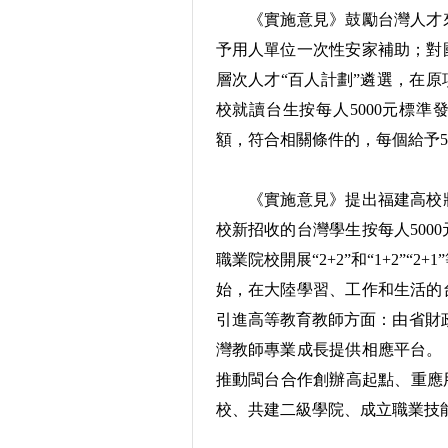
《實施意見》鼓勵台灣人才來
予用人單位一次性安家補助；對
層次人才“百人計劃”遴選，在原
校就讀台生按每人5000元標準
額，符合相關條件的，每個給予5
《實施意見》提出福建高校將擴
校新招收的台灣學生按每人500
職業院校開展“2+2”和“1+2”
始，在大陸學習、工作和生活的
引進高等教育教師方面：由省財政
灣教師專業成長提供相應平台。
推動閩台合作創辦高起點、重應
校、共建二級學院、成立職業技