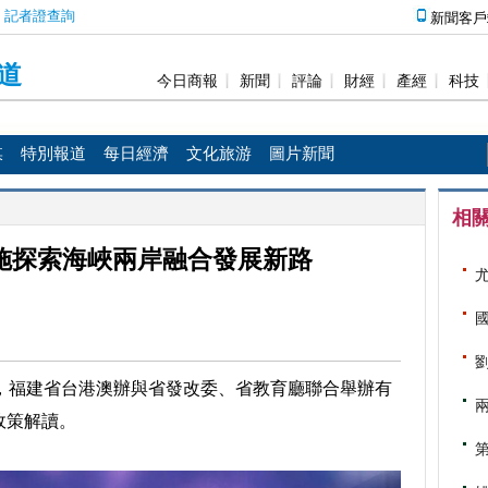
媒
特別報道
每日經濟
文化旅游
圖片新聞
相
措施探索海峽兩岸融合發展新路
午，福建省台港澳辦與省發改委、省教育廳聯合舉辦有
政策解讀。