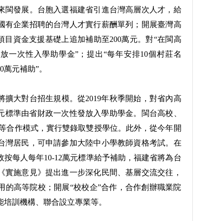
閩發展。台胞入選福建省引進台灣高層次人才，給
國有企業招聘的台灣人才實行薪酬單列；開展臺灣高
項目資金支援基礎上追加補助至200萬元。對“在閩高
發放一次性入學助學金”；提出“每年安排10個村莊名
0萬元補助”。
大對台招生規模。從2019年秋季開始，對省內高
0元標準由省財政一次性發放入學助學金。閩台高校、
“2+1”等合作模式，實行雙錄取雙授學位。此外，從今年開
台灣居民，可申請參加大陸中小學教師資格考試。在
按每人每年10-12萬元標準給予補助，福建省將為台
《實施意見》提出進一步深化民間、基層交流交往，
用的高等院校；開展“校校企”合作，合作創辦職業院
能培訓機構、聯合設立專業等。