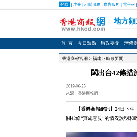
首 頁
今日熱點
時政要聞
灣傳
香港商報官網
>
福建
> 時政要聞
閩出台42條
2019-06-25
來源：香港商報網
【香港商報網訊】
24日下
關42條“實施意見”的情況說明和