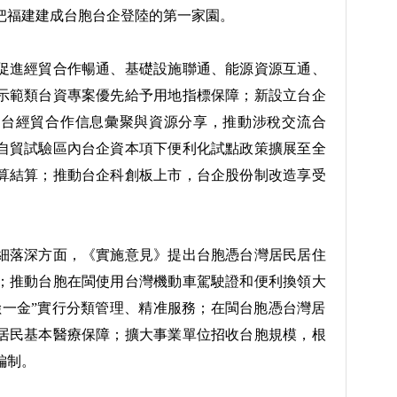
把福建建成台胞台企登陸的第一家園。
進經貿合作暢通、基礎設施聯通、能源資源互通、
示範類台資專案優先給予用地指標保障；新設立台企
對台經貿合作信息彙聚與資源分享，推動涉稅交流合
自貿試驗區內台企資本項下便利化試點政策擴展至全
算結算；推動台企科創板上市，台企股份制改造享受
落深方面，《實施意見》提出台胞憑台灣居民居住
；推動台胞在閩使用台灣機動車駕駛證和便利換領大
險一金”實行分類管理、精准服務；在閩台胞憑台灣居
居民基本醫療保障；擴大事業單位招收台胞規模，根
編制。