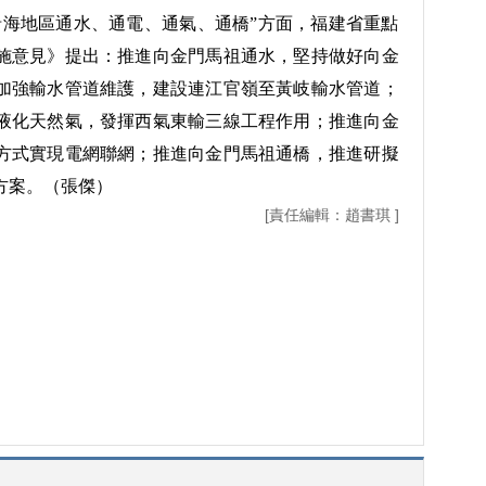
海地區通水、通電、通氣、通橋”方面，福建省重點
施意見》提出：推進向金門馬祖通水，堅持做好向金
加強輸水管道維護，建設連江官嶺至黃岐輸水管道；
液化天然氣，發揮西氣東輸三線工程作用；推進向金
方式實現電網聯網；推進向金門馬祖通橋，推進研擬
方案。（張傑）
[責任編輯：趙書琪 ]