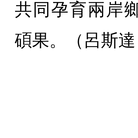
共同孕育兩岸
碩果。（呂斯達