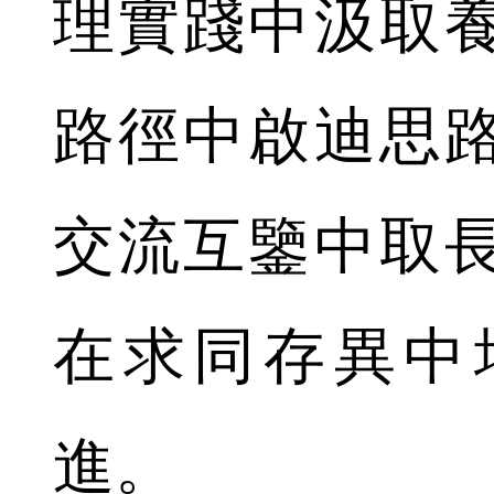
理實踐中汲取
路徑中啟迪思
交流互鑒中取
在求同存異中
進。