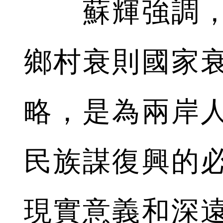
蘇輝強調，
鄉村衰則國家
略，是為兩岸
民族謀復興的
現實意義和深