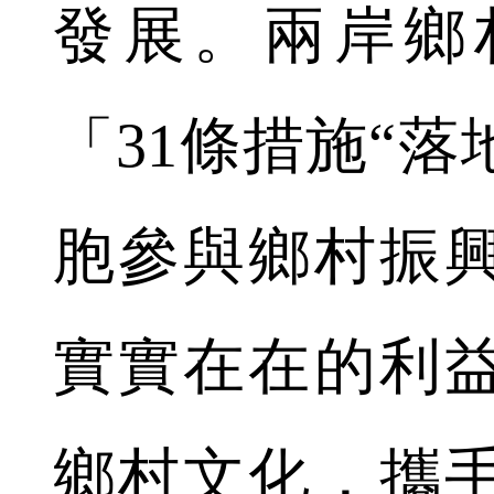
發展。兩岸鄉
「31條措施“
胞參與鄉村振
實實在在的利
鄉村文化，攜