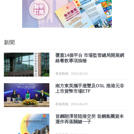
新聞
覆蓋14個平台 市場監管總局開展網
絡餐飲專項抽檢
香港商報
2026-06-03
南方東英攜手滙豐及OSL 推港元非
上市貨幣市場ETF
香港商報
2026-06-03
首鋼朗澤登陸港交所 首鋼集團資本
運作再落關鍵一子